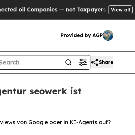
 Companies — not Taxpayers — the Chance to Cash
View all
Provided by AGP
Share
gentur seowerk ist
views von Google oder in KI-Agents auf?