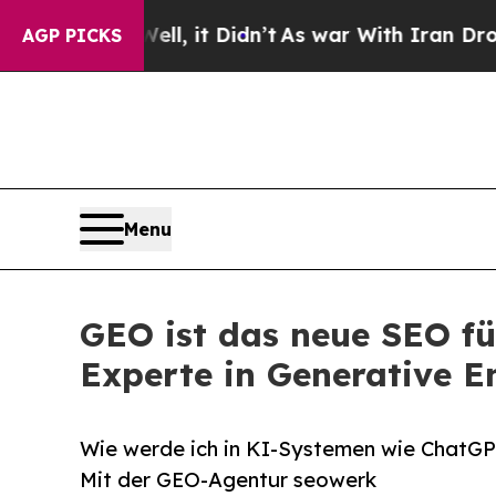
Well, it Didn’t
As war With Iran Drove oil Pric
AGP PICKS
Menu
GEO ist das neue SEO fü
Experte in Generative E
Wie werde ich in KI-Systemen wie ChatGP
Mit der GEO-Agentur seowerk