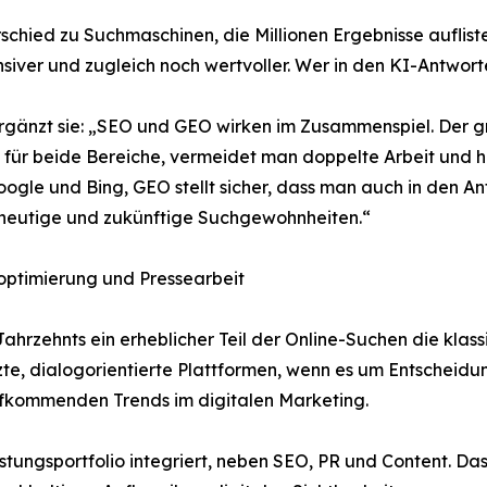
schied zu Suchmaschinen, die Millionen Ergebnisse aufliste
ver und zugleich noch wertvoller. Wer in den KI-Antworten
rgänzt sie: „SEO und GEO wirken im Zusammenspiel. Der gr
n für beide Bereiche, vermeidet man doppelte Arbeit und 
oogle und Bing, GEO stellt sicher, dass man auch in den A
 heutige und zukünftige Suchgewohnheiten.“
ptimierung und Pressearbeit
 Jahrzehnts ein erheblicher Teil der Online-Suchen die kl
zte, dialogorientierte Plattformen, wenn es um Entscheid
aufkommenden Trends im digitalen Marketing.
istungsportfolio integriert, neben SEO, PR und Content. D