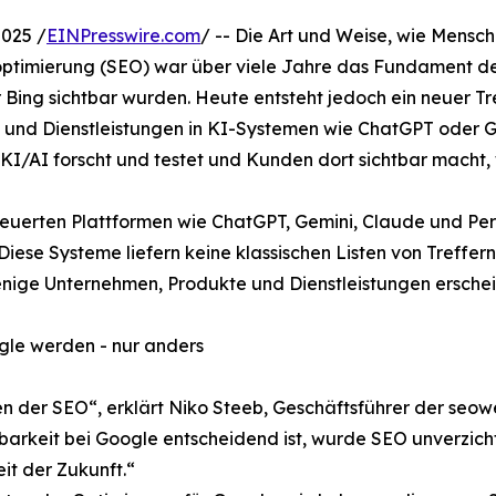
025 /
EINPresswire.com
/ -- Die Art und Weise, wie Mensc
ptimierung (SEO) war über viele Jahre das Fundament des
ing sichtbar wurden. Heute entsteht jedoch ein neuer Tre
nd Dienstleistungen in KI-Systemen wie ChatGPT oder Gemi
 KI/AI forscht und testet und Kunden dort sichtbar macht,
teuerten Plattformen wie ChatGPT, Gemini, Claude und Per
ese Systeme liefern keine klassischen Listen von Treffern
e Unternehmen, Produkte und Dienstleistungen erscheine
le werden - nur anders
en der SEO“, erklärt Niko Steeb, Geschäftsführer der seo
barkeit bei Google entscheidend ist, wurde SEO unverzicht
eit der Zukunft.“