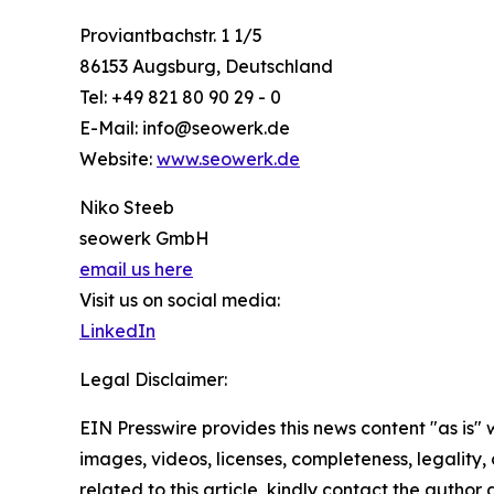
Proviantbachstr. 1 1/5
86153 Augsburg, Deutschland
Tel: +49 821 80 90 29 - 0
E-Mail: info@seowerk.de
Website:
www.seowerk.de
Niko Steeb
seowerk GmbH
email us here
Visit us on social media:
LinkedIn
Legal Disclaimer:
EIN Presswire provides this news content "as is" 
images, videos, licenses, completeness, legality, o
related to this article, kindly contact the author