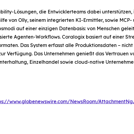
ability-Lösungen, die Entwicklerteams dabei unterstützen,
lfe von Olly, seinem integrierten KI-Ermittler, sowie MCP-
ebsmodi auf einer einzigen Datenbasis: von Menschen gele
tisierte Agenten-Workflows. Coralogix basiert auf einer 
maten. Das System erfasst alle Produktionsdaten – nicht nu
zur Verfügung. Das Unternehmen genießt das Vertrauen 
nterhaltung, Einzelhandel sowie cloud-native Unternehme
tps://www.globenewswire.com/NewsRoom/AttachmentNg