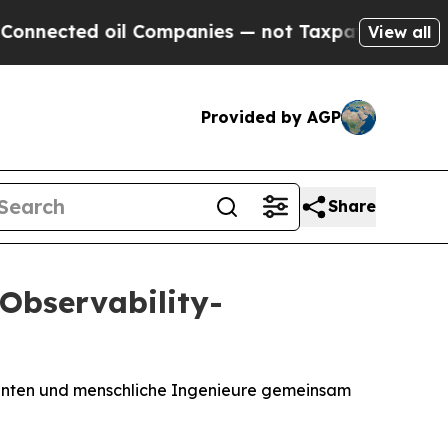
l Companies — not Taxpayers — the Chance to Cas
View all
Provided by AGP
Share
 Observability-
-Agenten und menschliche Ingenieure gemeinsam