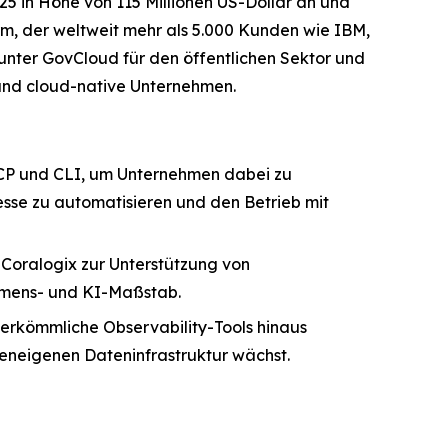
5 in Höhe von 115 Millionen US-Dollar an und
m, der weltweit mehr als 5.000 Kunden wie IBM,
unter GovCloud für den öffentlichen Sektor und
t und cloud-native Unternehmen.
MCP und CLI, um Unternehmen dabei zu
se zu automatisieren und den Betrieb mit
Coralogix zur Unterstützung von
hmens- und KI-Maßstab.
herkömmliche Observability-Tools hinaus
deneigenen Dateninfrastruktur wächst.