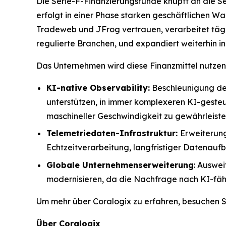
Die Serie-F-Finanzierungsrunde knüpft an die S
erfolgt in einer Phase starken geschäftlichen 
Tradeweb und JFrog vertrauen, verarbeitet tägl
regulierte Branchen, und expandiert weiterhin i
Das Unternehmen wird diese Finanzmittel nutzen
KI-native Observability:
Beschleunigung der
unterstützen, in immer komplexeren KI-geste
maschineller Geschwindigkeit zu gewährleiste
Telemetriedaten-Infrastruktur:
Erweiterung
Echtzeitverarbeitung, langfristiger Datenau
Globale Unternehmenserweiterung
: Auswei
modernisieren, da die Nachfrage nach KI-fähi
Um mehr über Coralogix zu erfahren, besuchen 
Über Coralogix