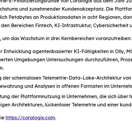
erie-E-Finanzierungsrunde von Coralogix aus dem Jahr 202
Wachstums und zunehmender Kundenakzeptanz. Die Plattfor
ich Petabytes an Produktionsdaten in acht Regionen, dar
n den Bereichen Fintech, KI-Infrastruktur, Cybersicherhei
, um das Wachstum in drei Kernbereichen voranzutreiben:
 Entwicklung agentenbasierter KI-Fähigkeiten in Olly, 
uerten Umgebungen Untersuchungen durchzuführen, Prozes
n.
 der schemalosen Telemetrie-Data-Lake-Architektur von 
fbewahrung und Analysen in offenen Formaten im Unterne
tung der Plattformnutzung in Unternehmen, die sich über 
gen Architekturen, lückenloser Telemetrie und einer kun
Sie
https://coralogix.com
.