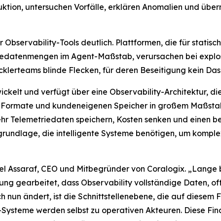
uktion, untersuchen Vorfälle, erklären Anomalien und üb
bservability-Tools deutlich. Plattformen, die für statisc
triedatenmengen im Agent-Maßstab, verursachen bei exp
cklerteams blinde Flecken, für deren Beseitigung kein Da
ckelt und verfügt über eine Observability-Architektur, die
e Formate und kundeneigenen Speicher in großem Maßstab 
hr Telemetriedaten speichern, Kosten senken und einen be
engrundlage, die intelligente Systeme benötigen, um komp
Ariel Assaraf, CEO und Mitbegründer von Coralogix. „Lang
g gearbeitet, dass Observability vollständige Daten, off
ch nun ändert, ist die Schnittstellenebene, die auf diese
-Systeme werden selbst zu operativen Akteuren. Diese Fin