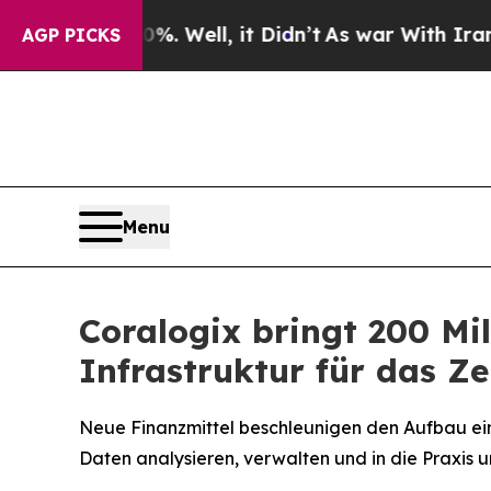
 Well, it Didn’t
As war With Iran Drove oil Pri
AGP PICKS
Menu
Coralogix bringt 200 Mil
Infrastruktur für das Z
Neue Finanzmittel beschleunigen den Aufbau eine
Daten analysieren, verwalten und in die Praxis 