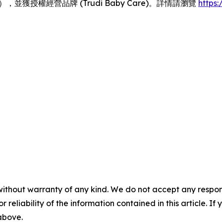
tyCase），並獲授權經營品牌 (Trudi Baby Care)。詳情請瀏覽
https:/
without warranty of any kind. We do not accept any responsib
r reliability of the information contained in this article. I
 above.