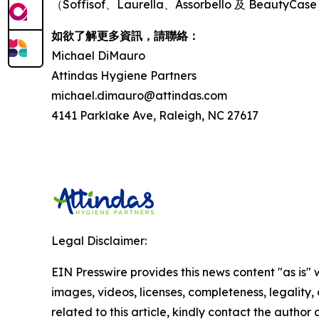
（Soffisof、Laurella、Assorbello 及 Beau
如欲了解更多資訊，請聯絡：
Michael DiMauro
Attindas Hygiene Partners
michael.dimauro@attindas.com
4141 Parklake Ave, Raleigh, NC 27617
Legal Disclaimer:
EIN Presswire provides this news content "as is" 
images, videos, licenses, completeness, legality, o
related to this article, kindly contact the author