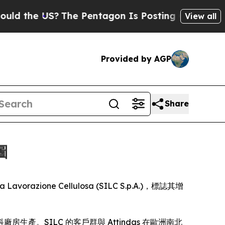
the US?
The Pentagon Is Posting Cryptic Biblica
View all
Provided by AGP
Share
圖
 Lavorazione Cellulosa (SILC S.p.A.)，標誌其增
生產。SILC 的客戶群與 Attindas 在歐洲南北