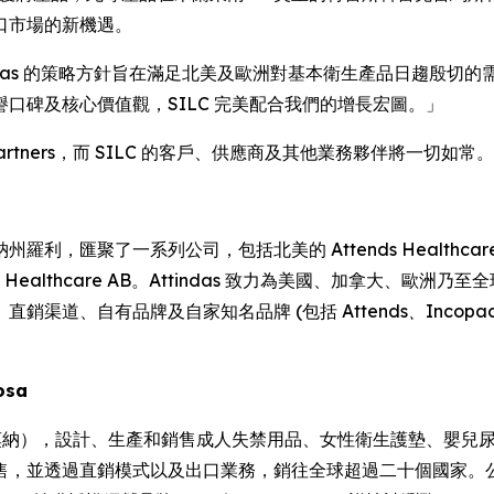
口市場的新機遇。
Attindas 的策略方針旨在滿足北美及歐洲對基本衛生產品日趨殷切的需求。今日 
口碑及核心價值觀，SILC 完美配合我們的增長宏圖。」
ne Partners，而 SILC 的客戶、供應商及其他業務夥伴將一切如常。
納州羅利，匯聚了一系列公司，包括北美的 Attends Healthcare Produ
 Attends Healthcare AB。Attindas 致力為美國、加
直銷渠道、自有品牌及自家知名品牌 (包括
Attends、Incopa
losa
雷莫納），設計、生產和銷售成人失禁用品、女性衛生護墊、嬰兒
售，並透過直銷模式以及出口業務，銷往全球超過二十個國家。